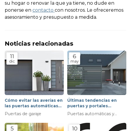
su hogar o renovar la que ya tiene, no dude en
ponerse en
contacto
con nosotros. Le ofreceremos
asesoramiento y presupuesto a medida.
Noticias relacionadas
11
6
dic
may
Cómo evitar las averías en
Últimas tendencias en
las puertas automáticas
puertas y portales
durante el invierno:
automáticos
Puertas de garaje
Puertas automáticas y
consejos y
automatismos
recomendaciones para
5
10
prevenir el desgaste, la